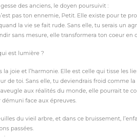
agesse des anciens, le doyen poursuivit :
est pas ton ennemie, Petit. Elle existe pour te pr
quand la vie se fait rude. Sans elle, tu serais un a
randir sans mesure, elle transformera ton coeur en d
 qui est lumière ?
 la joie et l’harmonie. Elle est celle qui tisse les li
our de toi. Sans elle, tu deviendrais froid comme la 
t aveugle aux réalités du monde, elle pourrait te c
er démuni face aux épreuves.
euilles du vieil arbre, et dans ce bruissement, l’en
ons passées.