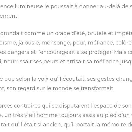
sence lumineuse le poussait à donner au-delà de se
nement.
grondait comme un orage d’été, brutale et impétu
sme, jalousie, mensonge, peur, méfiance, colère
ur les dangers et l’encourageait à se protéger. Mais
li, nourrissait ses peurs et attisait sa méfiance jusqu
 que selon la voix qu’il écoutait, ses gestes chan
t, son regard sur le monde se transformait.
rces contraires qui se disputaient l’espace de son
e, un très vieil homme toujours assis au pied d’un v
t qu’il était si ancien, qu’il portait la mémoire 