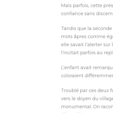
Mais parfois, cette pré
confiance sans discer
Tandis que la seconde 
mots âpres comme égoï
elle savait l’alerter s
l’incitait parfois au rep
L’enfant avait remarqué
coloraient différemmen
Troublé par ces deux fo
vers le doyen du villag
monumental. On racontai