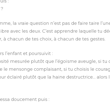
uis :
 ?
homme, la vraie question n’est pas de faire taire l’un
libre avec les deux. C’est apprendre laquelle tu dé
r, à chacun de tes choix, à chacun de tes gestes.
 l’enfant et poursuivit :
rosité mesurée plutôt que l’égoïsme aveugle, si tu c
e le mensonge complaisant, si tu choisis le courag
ur éclairé plutôt que la haine destructrice… alors 
ressa doucement puis :