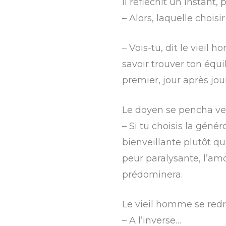
Il réfléchit un instant, p
– Alors, laquelle choisir
– Vois-tu, dit le vieil 
savoir trouver ton équi
premier, jour après jou
Le doyen se pencha vers
– Si tu choisis la géné
bienveillante plutôt qu
peur paralysante, l’amo
prédominera.
Le vieil homme se red
– A l’inverse…