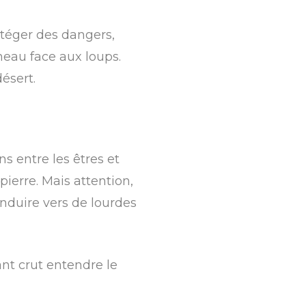
otéger des dangers,
gneau face aux loups.
ésert.
ens entre les êtres et
pierre. Mais attention,
onduire vers de lourdes
fant crut entendre le