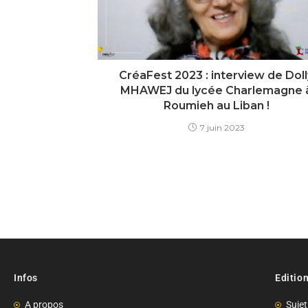
CréaFest 2023 : interview de Doll
MHAWEJ du lycée Charlemagne 
Roumieh au Liban !
7 juin 2023
Infos
Editio
A propos
Sujet