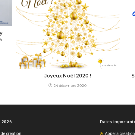
y
à
Joyeux Noël 2020 !
S
24 décembre 2020
n 2026
Dates important
 de création
Appel à créatio