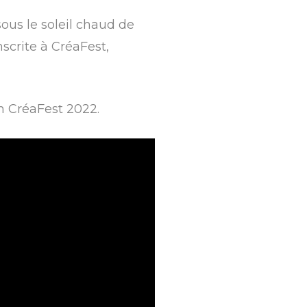
ous le soleil chaud de
scrite à CréaFest,
on CréaFest 2022.