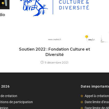
dio
Soutien 2022 : Fondation Culture et
Diversité
9 décembre 2021
n 2026
Dates important
 de création
Appel à créatio
tions de participation
Date limite d'in
iption
Date limite de d